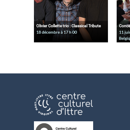
Olivier Collette trio : Classical Tribute
Conce
18 décembre à 17
h
00
11 jui
Belgi