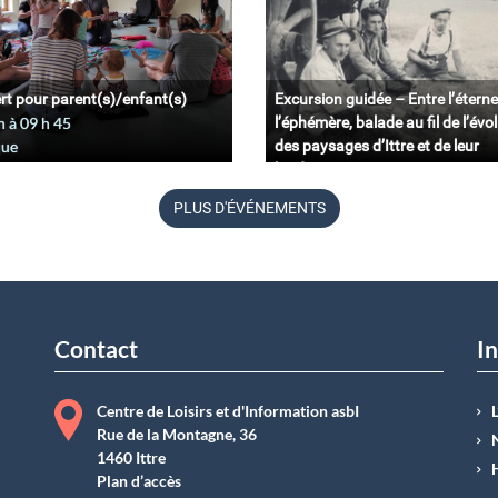
rt pour parent(s)/enfant(s)
Excursion guidée – Entre l’éterne
n à 09
h
45
l’éphémère, balade au fil de l’évo
que
des paysages d’Ittre et de leur
biodiversité.
11 juin à 09
h
45
PLUS D'ÉVÉNEMENTS
Belgique
Contact
In
Centre de Loisirs et d'Information asbI
Rue de la Montagne, 36
1460 Ittre
Plan d’accès