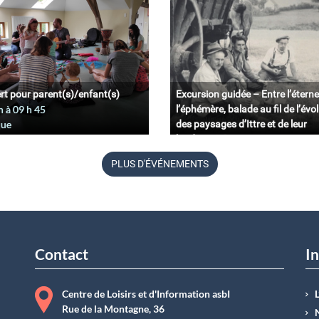
rt pour parent(s)/enfant(s)
Excursion guidée – Entre l’éterne
n à 09
h
45
l’éphémère, balade au fil de l’évo
que
des paysages d’Ittre et de leur
biodiversité.
11 juin à 09
h
45
PLUS D'ÉVÉNEMENTS
Belgique
Contact
In
Centre de Loisirs et d'Information asbI
Rue de la Montagne, 36