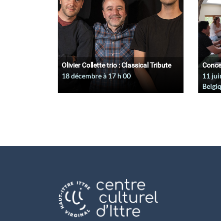
Olivier Collette trio : Classical Tribute
Conce
18 décembre à 17
h
00
11 jui
Belgi