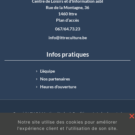
Centre de Loisirs et d'Information asbI
Rue de la Montagne, 36
1460 Ittre
Plan d’accès
067/64.73.23
info@ittreculture.be
Infos pratiques
L’équipe
Nos partenaires
Heures d'ouverture
Copyright CLI © |
Mentions légales
|
Conditions générales de vente
|
N°Entreprise : BE0414.742.009 |
BE50 0012 6285 4518
Notre site utilise des cookies pour améliorer
l'expérience client et l'utilisation de son site.
En continuant à surfer sur ce site, vous acceptez
les