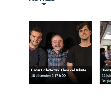
Olivier Collette trio : Classical Tribute
Conce
18 décembre à 17
h
00
11 jui
Belgi