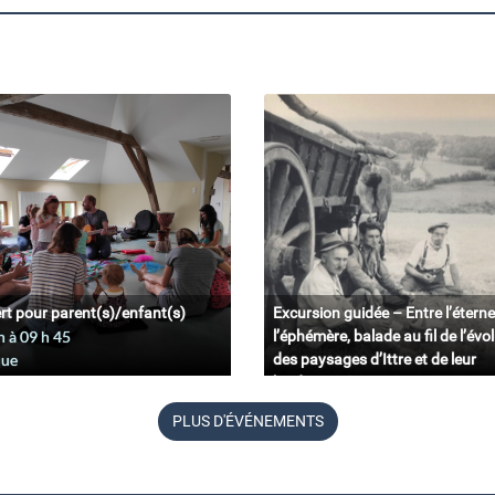
rt pour parent(s)/enfant(s)
Excursion guidée – Entre l’éterne
n à 09
h
45
l’éphémère, balade au fil de l’évo
que
des paysages d’Ittre et de leur
biodiversité.
11 juin à 09
h
45
PLUS D'ÉVÉNEMENTS
Belgique