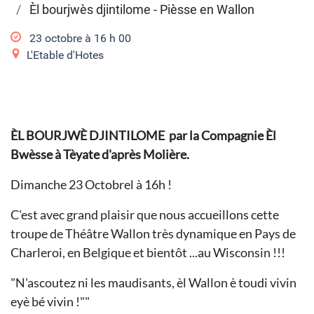
Èl bourjwès djintilome - Pièsse en Wallon
23 octobre à 16
h
00
L'Etable d'Hotes
ÈL BOURJWÈ DJINTILOME par la Compagnie ​Èl
Bwèsse à Tèyate d'après Molière.
Dimanche 23 Octobrel à 16h !
C'est avec grand plaisir que nous accueillons cette
troupe de Théâtre Wallon très dynamique en Pays de
Charleroi, en Belgique et bientôt ...au Wisconsin !!!
"N'ascoutez ni les maudisants, èl Wallon è toudi vivin
eyè bé vivin !""