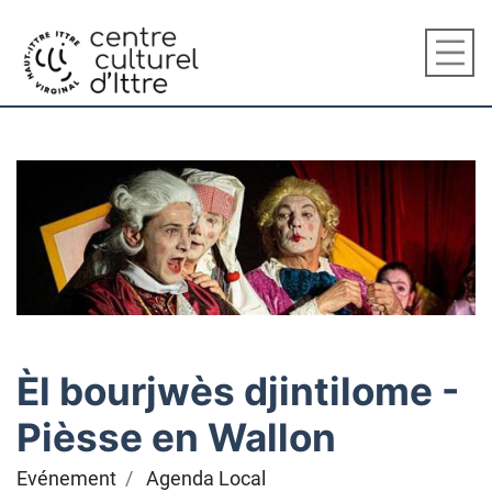
Èl bourjwès djintilome -
Pièsse en Wallon
Evénement
Agenda Local