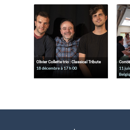
Olivier Collette trio : Classical Tribute
Conce
18 décembre à 17
h
00
11 jui
Belgi