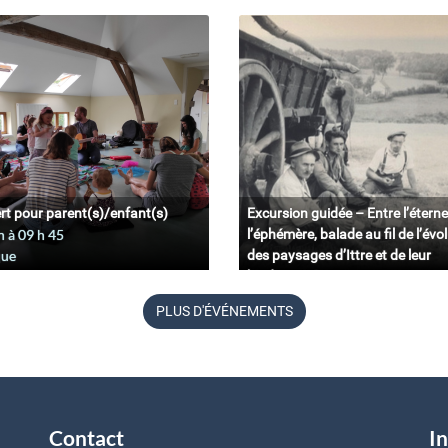
rt pour parent(s)/enfant(s)
Excursion guidée – Entre l’éterne
n à 09
h
45
l’éphémère, balade au fil de l’évo
que
des paysages d’Ittre et de leur
biodiversité.
11 juin à 09
h
45
PLUS D'ÉVÉNEMENTS
Belgique
Contact
In