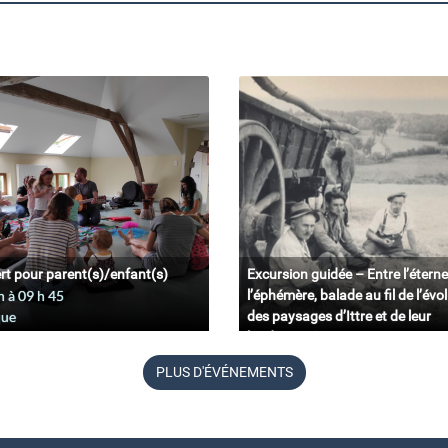
rt pour parent(s)/enfant(s)
Excursion guidée – Entre l’éterne
n à 09
h
45
l’éphémère, balade au fil de l’évo
que
des paysages d’Ittre et de leur
biodiversité.
11 juin à 09
h
45
PLUS D'ÉVÉNEMENTS
Belgique