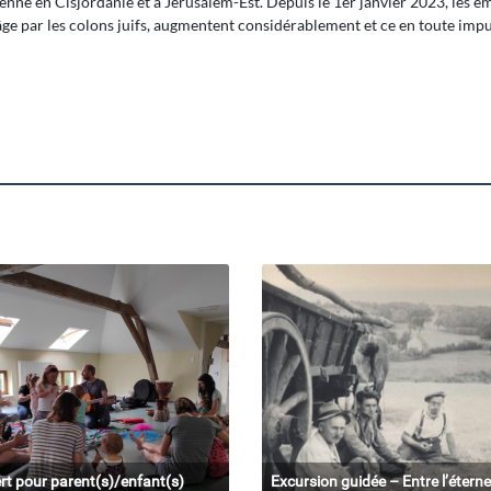
lienne en Cisjordanie et à Jerusalem-Est. Depuis le 1er janvier 2023, les 
 âge par les colons juifs, augmentent considérablement et ce en toute imp
rt pour parent(s)/enfant(s)
Excursion guidée – Entre l’éterne