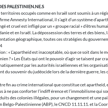
DES PALESTINIEN.NE.S
es territoires occupés comme en Israël sont soumis à un rég
firme Amnesty International, il s’agit d’un système d’aparth
é et cruel est infligé par un « groupe racial » d’êtres huma
anie et en Israël. La dépossession des terres et des biens, l
entation géographique, toutes ces stratégies du gouverneme
.4
n : « L’apartheid est inacceptable, où que ce soit dans le 
ien ? » Les États qui ont le pouvoir d’agir se taisent par cr
iquement par les autorités israéliennes et les organisation
nt du souvenir du judéocide lors de la dernière guerre, les 
re fin au crime international que constitue cet apartheid, 
 à ne pas conforter l’indiff érence et l’immobilisme qui son
uits des colonies illégales, pour un changement et une pai
on Belgo-Palestinienne (ABP), le CNCD 11.11.11. et la Coor