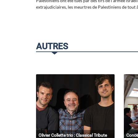
Palestiniens ont été tués par des tirs de l’armée israé
extrajudiciaires, les meurtres de Palestiniens de tout
AUTRES
Olivier Collette trio : Classical Tribute
Conce