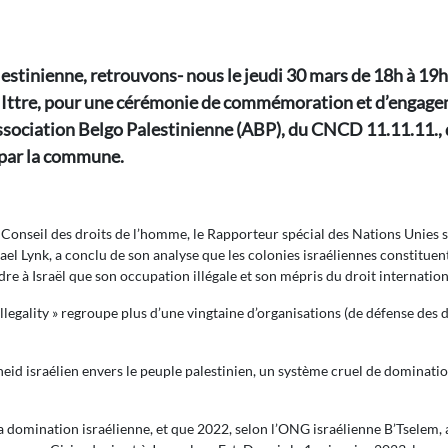
lestinienne, retrouvons- nous le jeudi 30 mars de 18h à 19h
 à Ittre, pour une cérémonie de commémoration et d’engage
Association Belgo Palestinienne (ABP), du CNCD 11.11.11., d
t par la commune.
u Conseil des droits de l’homme, le Rapporteur spécial des Nations Unies 
el Lynk, a conclu de son analyse que les colonies israéliennes constituent 
e à Israël que son occupation illégale et son mépris du droit internatio
llegality » regroupe plus d’une vingtaine d’organisations (de défense des
heid israélien envers le peuple palestinien, un système cruel de dominati
la domination israélienne, et que 2022, selon l’ONG israélienne B’Tselem, 