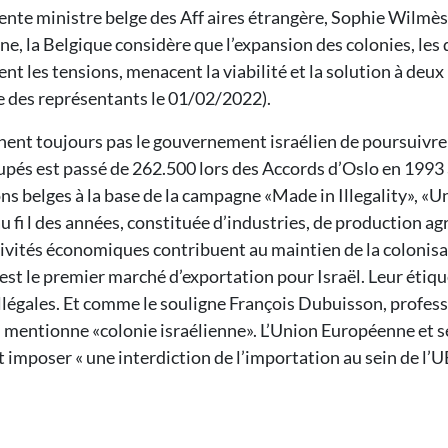
nte ministre belge des Aff aires étrangère, Sophie Wilmès
ne, la Belgique considère que l’expansion des colonies, les 
ent les tensions, menacent la viabilité et la solution à deu
e des représentants le 01/02/2022).
nt toujours pas le gouvernement israélien de poursuivre l
ccupés est passé de 262.500 lors des Accords d’Oslo en 199
ons belges à la base de la campagne «Made in Illegality», «
 fi l des années, constituée d’industries, de production ag
ctivités économiques contribuent au maintien de la colonisa
est le premier marché d’exportation pour Israël. Leur étiq
illégales. Et comme le souligne François Dubuisson, professe
ui mentionne «colonie israélienne». L’Union Européenne et s
t imposer « une interdiction de l’importation au sein de l’