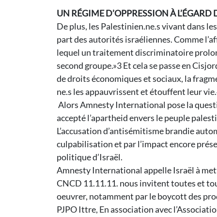
UN RÉGIME D’OPPRESSION À L’ÉGARD 
De plus, les Palestinien.ne.s vivant dans l
part des autorités israéliennes. Comme l’af
lequel un traitement discriminatoire prolong
second groupe.»3 Et cela se passe en Cisjord
de droits économiques et sociaux, la fragm
ne.s les appauvrissent et étouffent leur vie
Alors Amnesty International pose la questio
accepté l’apartheid envers le peuple palestin
L’accusation d’antisémitisme brandie automat
culpabilisation et par l’impact encore prése
politique d’Israël.
Amnesty International appelle Israël à mett
CNCD 11.11.11. nous invitent toutes et tous
oeuvrer, notamment par le boycott des prod
PJPO Ittre, En association avec l’Associati