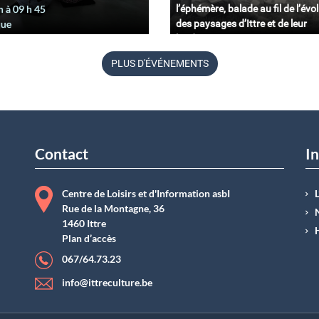
n à 09
h
45
l’éphémère, balade au fil de l’évo
que
des paysages d’Ittre et de leur
biodiversité.
11 juin à 09
h
45
PLUS D'ÉVÉNEMENTS
Belgique
Contact
In
Centre de Loisirs et d'Information asbI
Rue de la Montagne, 36
1460 Ittre
Plan d’accès
067/64.73.23
info@ittreculture.be