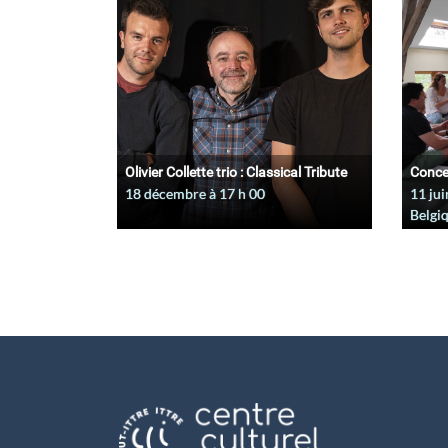
Olivier Collette trio : Classical Tribute
Conce
18 décembre à 17
h
00
11 jui
Belgi