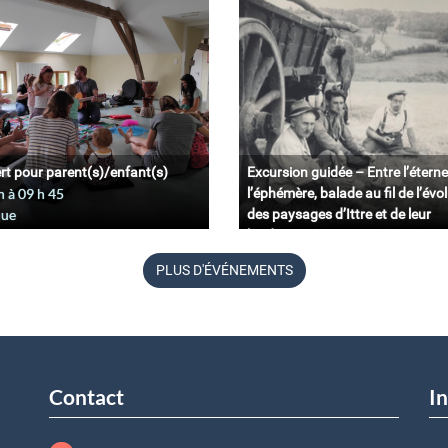
rt pour parent(s)/enfant(s)
Excursion guidée – Entre l’éterne
n à 09
h
45
l’éphémère, balade au fil de l’évo
que
des paysages d’Ittre et de leur
biodiversité.
11 juin à 09
h
45
PLUS D'ÉVÉNEMENTS
Belgique
Contact
In