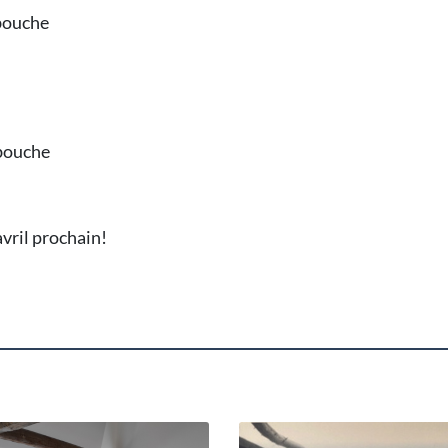
 bouche
 bouche
vril prochain!