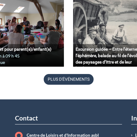
rt pour parent(s)/enfant(s)
Excursion guidée – Entre l’éterne
n à 09
h
45
l’éphémère, balade au fil de l’évo
que
des paysages d’Ittre et de leur
biodiversité.
11 juin à 09
h
45
PLUS D'ÉVÉNEMENTS
Belgique
Contact
In
Centre de Loisirs et d'Information asbI