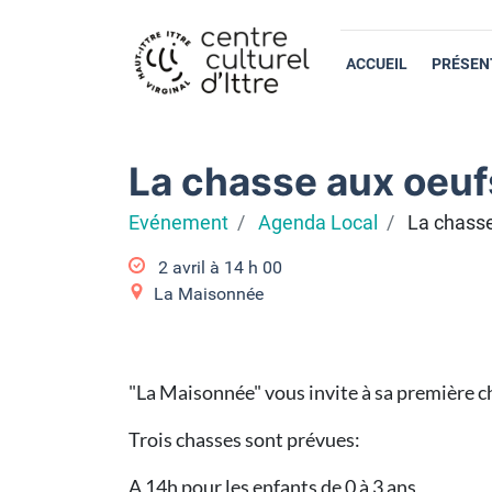
ACCUEIL
PRÉSEN
La chasse aux oeuf
Evénement
Agenda Local
La chasse
2 avril à 14
h
00
La Maisonnée
"La Maisonnée" vous invite à sa première c
Trois chasses sont prévues:
A 14h pour les enfants de 0 à 3 ans