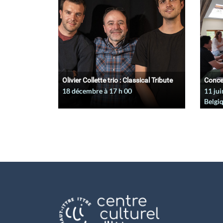
Olivier Collette trio : Classical Tribute
Conce
18 décembre à 17
h
00
11 jui
Belgi