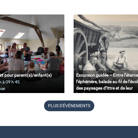
rt pour parent(s)/enfant(s)
Excursion guidée – Entre l’éterne
n à 09
h
45
l’éphémère, balade au fil de l’évo
que
des paysages d’Ittre et de leur
biodiversité.
11 juin à 09
h
45
PLUS D'ÉVÉNEMENTS
Belgique