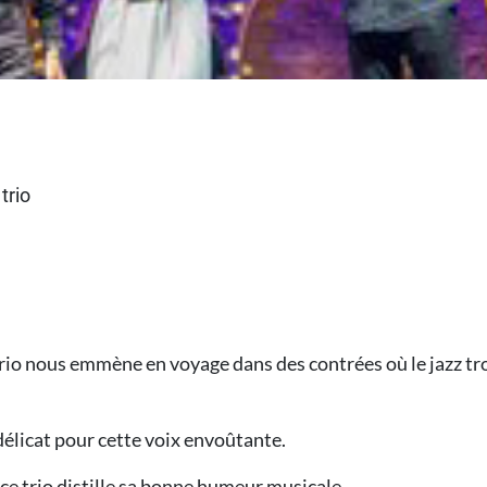
trio
 trio nous emmène en voyage dans des contrées où le jazz tro
délicat pour cette voix envoûtante.
, ce trio distille sa bonne humeur musicale.