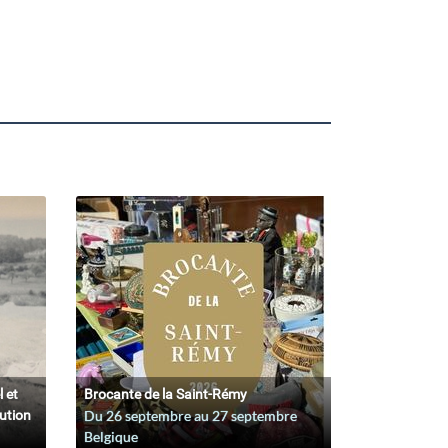
l et
Brocante de la Saint-Rémy
lution
Du
26 septembre
au
27 septembre
Belgique