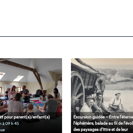
rt pour parent(s)/enfant(s)
Excursion guidée – Entre l’éterne
n à 09
h
45
l’éphémère, balade au fil de l’évo
que
des paysages d’Ittre et de leur