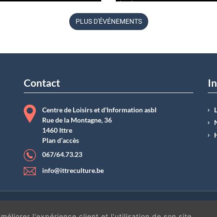
biodiversité.
11 juin à 09
h
45
PLUS D'ÉVÉNEMENTS
Belgique
Contact
In
Centre de Loisirs et d'Information asbI
Rue de la Montagne, 36
1460 Ittre
Plan d’accès
067/64.73.23
info@ittreculture.be
ntions légales
|
Conditions générales de vente
| N°Entreprise : BE0414.742.009 |
B
éliorer l'expérience client et l'utilisation de son site.