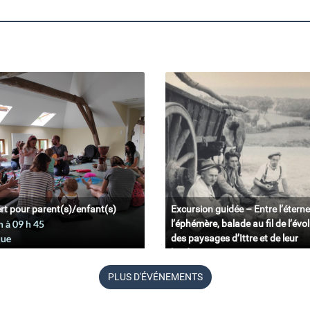
rt pour parent(s)/enfant(s)
Excursion guidée – Entre l’éterne
n à 09
h
45
l’éphémère, balade au fil de l’évo
que
des paysages d’Ittre et de leur
biodiversité.
11 juin à 09
h
45
PLUS D'ÉVÉNEMENTS
Belgique