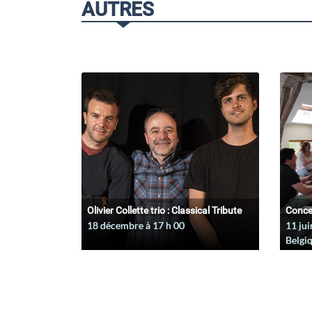
AUTRES
Olivier Collette trio : Classical Tribute
Conce
18 décembre à 17
h
00
11 jui
Belgi