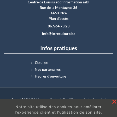
Centre de Loisirs et d'Information asbI
Rue de la Montagne, 36
1460 Ittre
Plan d’accès
067/64.73.23
info@ittreculture.be
Infos pratiques
L’équipe
Nos partenaires
Heures d'ouverture
Copyright CLI © |
Mentions légales
|
Conditions générales de vente
|
N°Entreprise : BE0414.742.009 |
BE50 0012 6285 4518
Notre site utilise des cookies pour améliorer
l'expérience client et l'utilisation de son site.