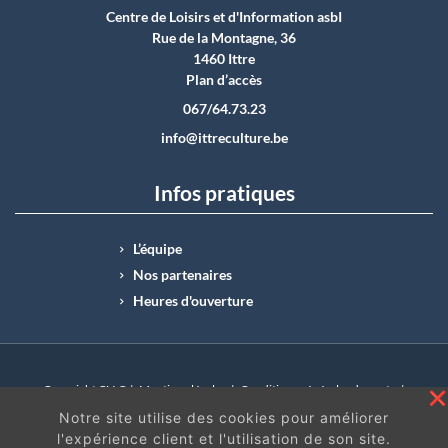
Centre de Loisirs et d'Information asbI
Rue de la Montagne, 36
1460 Ittre
Plan d’accès
067/64.73.23
info@ittreculture.be
Infos pratiques
L’équipe
Nos partenaires
Heures d'ouverture
Copyright CLI © |
Mentions légales
|
Conditions générales de vente
|
N°Entreprise : BE0414.742.009 |
BE50 0012 6285 4518
Notre site utilise des cookies pour améliorer
l'expérience client et l'utilisation de son site.