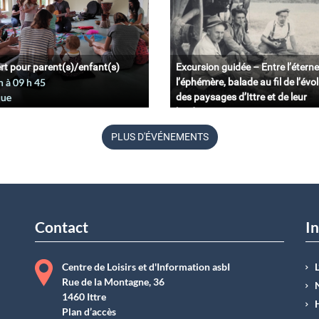
rt pour parent(s)/enfant(s)
Excursion guidée – Entre l’éterne
n à 09
h
45
l’éphémère, balade au fil de l’évo
que
des paysages d’Ittre et de leur
biodiversité.
11 juin à 09
h
45
PLUS D'ÉVÉNEMENTS
Belgique
Contact
In
Centre de Loisirs et d'Information asbI
Rue de la Montagne, 36
1460 Ittre
Plan d’accès