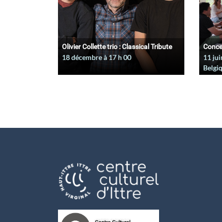
Olivier Collette trio : Classical Tribute
Conce
18 décembre à 17
h
00
11 jui
Belgi