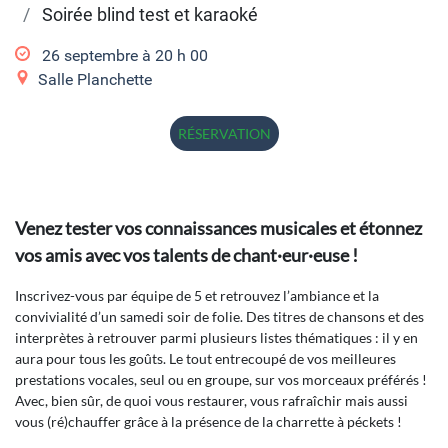
Soirée blind test et karaoké
26 septembre à 20
h
00
Salle Planchette
RÉSERVATION
Venez tester vos connaissances musicales et étonnez
vos amis avec vos talents de chant·eur·euse !
Inscrivez-vous par équipe de 5 et retrouvez l’ambiance et la
convivialité d’un samedi soir de folie. Des titres de chansons et des
interprètes à retrouver parmi plusieurs listes thématiques : il y en
aura pour tous les goûts. Le tout entrecoupé de vos meilleures
prestations vocales, seul ou en groupe, sur vos morceaux préférés !
Avec, bien sûr, de quoi vous restaurer, vous rafraîchir mais aussi
vous (ré)chauffer grâce à la présence de la charrette à péckets !