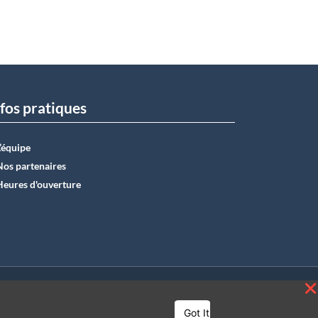
fos pratiques
L’équipe
Nos partenaires
Heures d'ouverture
E50 0012 6285 4518
Got It