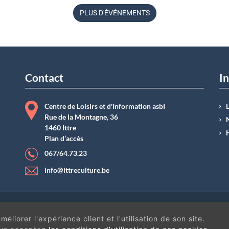
11 juin à 09
h
45
PLUS D'ÉVÉNEMENTS
Belgique
Contact
In
Centre de Loisirs et d'Information asbI
Rue de la Montagne, 36
1460 Ittre
Plan d’accès
067/64.73.23
info@ittreculture.be
ntions légales
|
Conditions générales de vente
| N°Entreprise : BE0414.742.009 |
B
éliorer l'expérience client et l'utilisation de son site.