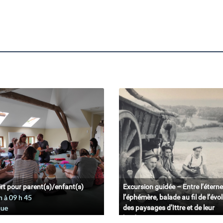
rt pour parent(s)/enfant(s)
Excursion guidée – Entre l’éterne
n à 09
h
45
l’éphémère, balade au fil de l’évo
que
des paysages d’Ittre et de leur
biodiversité.