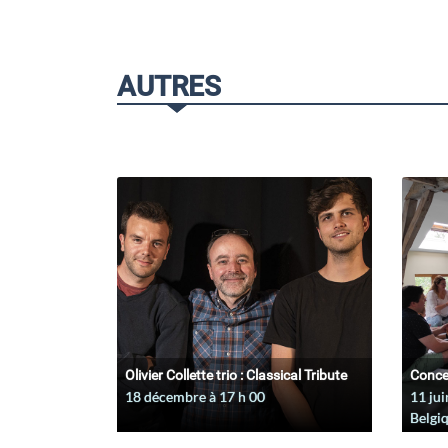
AUTRES
Olivier Collette trio : Classical Tribute
Conce
18 décembre à 17
h
00
11 jui
Belgi