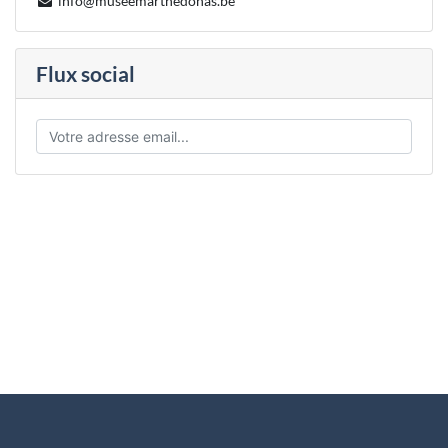
info@museemarthedonas.be
Flux social