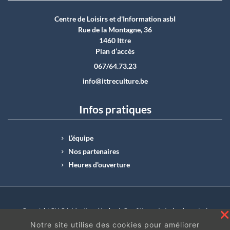
Centre de Loisirs et d'Information asbI
Rue de la Montagne, 36
1460 Ittre
Plan d’accès
067/64.73.23
info@ittreculture.be
Infos pratiques
L’équipe
Nos partenaires
Heures d'ouverture
Copyright CLI © |
Mentions légales
|
Conditions générales de vente
|
N°Entreprise : BE0414.742.009 |
BE50 0012 6285 4518
Notre site utilise des cookies pour améliorer