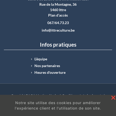
Rue de la Montagne, 36
1460 Ittre
Plan d’accès
067/64.73.23
info@ittreculture.be
Infos pratiques
L’équipe
Nos partenaires
Heures d'ouverture
Copyright CLI © |
Mentions légales
|
Conditions générales de vente
|
N°Entreprise : BE0414.742.009 |
BE50 0012 6285 4518
Notre site utilise des cookies pour améliorer
l'expérience client et l'utilisation de son site.
En continuant à surfer sur ce site, vous acceptez
les