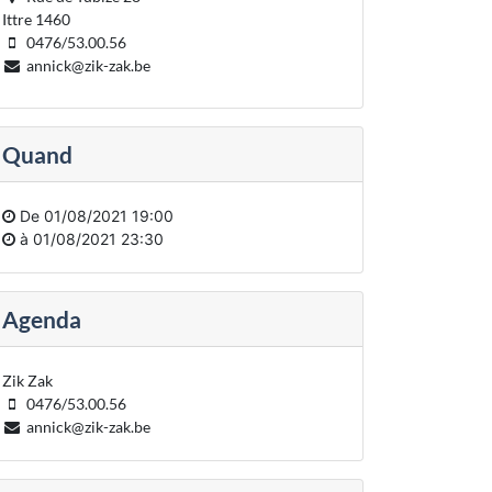
Ittre 1460
0476/53.00.56
annick@zik-zak.be
Quand
De
01/08/2021 19:00
à
01/08/2021 23:30
Agenda
Zik Zak
0476/53.00.56
annick@zik-zak.be