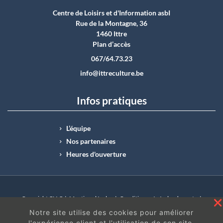
Centre de Loisirs et d'Information asbI
Rue de la Montagne, 36
1460 Ittre
Plan d’accès
067/64.73.23
info@ittreculture.be
Infos pratiques
L’équipe
Nos partenaires
Heures d'ouverture
Copyright CLI © |
Mentions légales
|
Conditions générales de vente
|
N°Entreprise : BE0414.742.009 |
BE50 0012 6285 4518
Notre site utilise des cookies pour améliorer
l'expérience client et l'utilisation de son site.