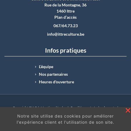
Rue de la Montagne, 36
1460 Ittre
Plan d’accès
067/64.73.23
info@ittreculture.be
Infos pratiques
L’équipe
Nos partenaires
Heures d'ouverture
Copyright CLI © |
Mentions légales
|
Conditions générales de vente
|
N°Entreprise : BE0414.742.009 |
BE50 0012 6285 4518
Notre site utilise des cookies pour améliorer
l'expérience client et l'utilisation de son site.
En continuant à surfer sur ce site, vous acceptez
les