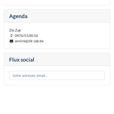
Agenda
Zik Zak
0476/53.00.56
annick@zik-zak.be
Flux social