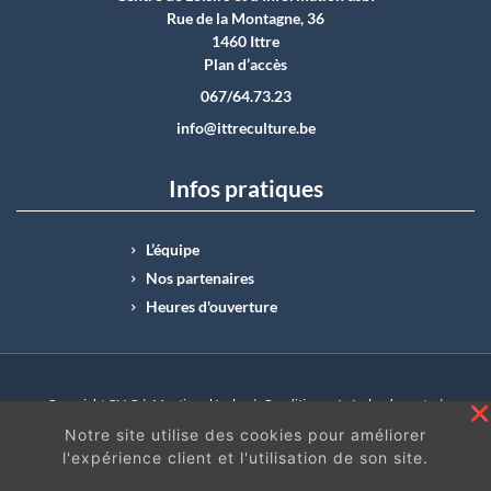
Rue de la Montagne, 36
1460 Ittre
Plan d’accès
067/64.73.23
info@ittreculture.be
Infos pratiques
L’équipe
Nos partenaires
Heures d'ouverture
Copyright CLI © |
Mentions légales
|
Conditions générales de vente
|
N°Entreprise : BE0414.742.009 |
BE50 0012 6285 4518
Notre site utilise des cookies pour améliorer
l'expérience client et l'utilisation de son site.
En continuant à surfer sur ce site, vous acceptez
les