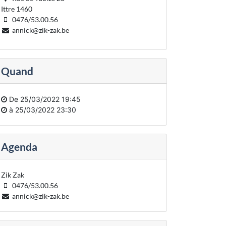
Ittre 1460
0476/53.00.56
annick@zik-zak.be
Quand
De
25/03/2022 19:45
à
25/03/2022 23:30
Agenda
Zik Zak
0476/53.00.56
annick@zik-zak.be