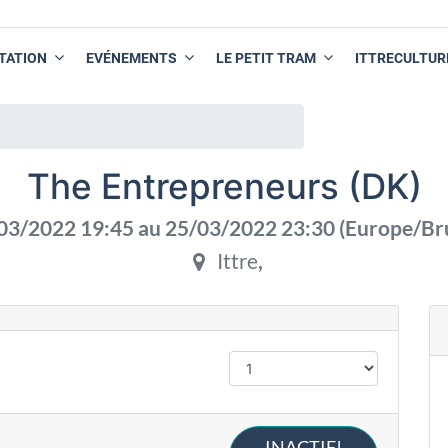
TATION
EVÉNEMENTS
LE PETIT TRAM
ITTRECULTUR
)
The Entrepreneurs (DK)
03/2022 19:45
au
25/03/2022 23:30
(
Europe/Br
Ittre
,
INACTIF!