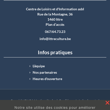
Centre de Loisirs et d'Information asbI
Rue de la Montagne, 36
1460 Ittre
Plan d’accès
067/64.73.23
info@ittreculture.be
Infos pratiques
L’équipe
Nos partenaires
Heures d'ouverture
Copyright CLI © |
Mentions légales
|
Conditions générales de vente
|
N°Entreprise : BE0414.742.009 |
BE50 0012 6285 4518
Notre site utilise des cookies pour améliorer