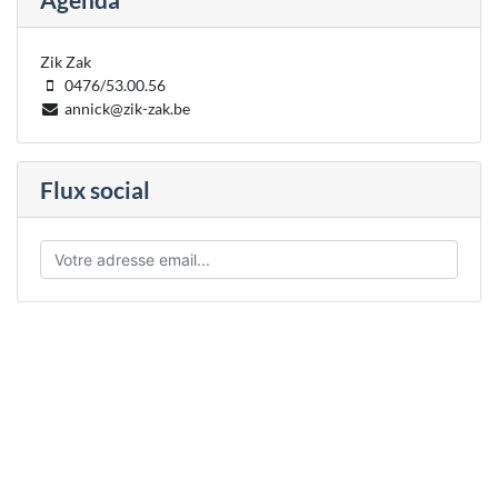
Zik Zak
0476/53.00.56
annick@zik-zak.be
Flux social