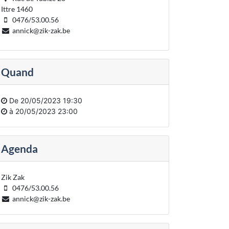
Ittre 1460
0476/53.00.56
annick@zik-zak.be
Quand
De
20/05/2023 19:30
à
20/05/2023 23:00
Agenda
Zik Zak
0476/53.00.56
annick@zik-zak.be