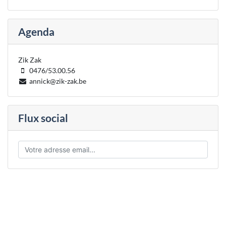
Agenda
Zik Zak
0476/53.00.56
annick@zik-zak.be
Flux social