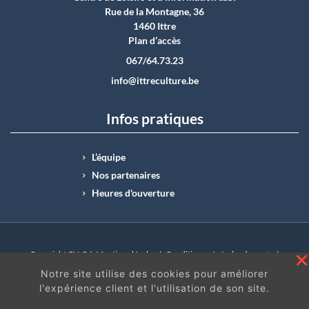
Rue de la Montagne, 36
1460 Ittre
Plan d’accès
067/64.73.23
info@ittreculture.be
Infos pratiques
L’équipe
Nos partenaires
Heures d'ouverture
Copyright CLI © |
Mentions légales
|
Conditions générales de vente
|
N°Entreprise : BE0414.742.009 |
BE50 0012 6285 4518
Notre site utilise des cookies pour améliorer
l'expérience client et l'utilisation de son site.
En continuant à surfer sur ce site, vous acceptez
les