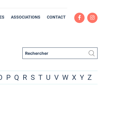
ES
ASSOCIATIONS
CONTACT
O
P
Q
R
S
T
U
V
W
X
Y
Z