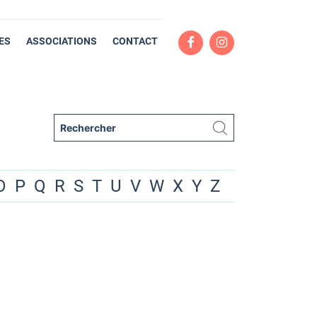
ES
ASSOCIATIONS
CONTACT
O
P
Q
R
S
T
U
V
W
X
Y
Z