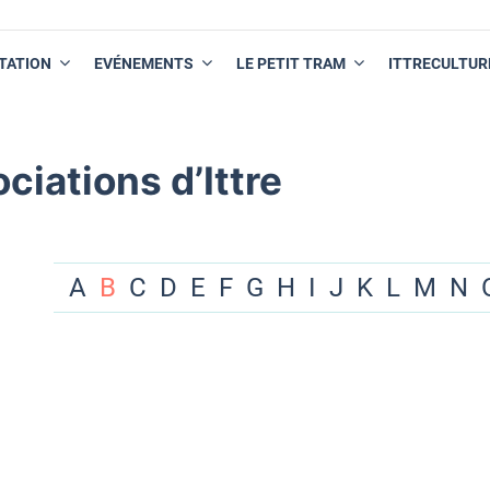
TATION
EVÉNEMENTS
LE PETIT TRAM
ITTRECULTUR
ciations d’Ittre
A
B
C
D
E
F
G
H
I
J
K
L
M
N