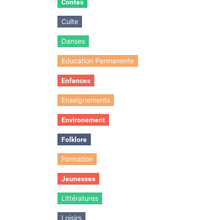
Contes
Culte
Danses
Education Permanente
Enfances
Enseignements
Environement
Folklore
Formation
Jeunesses
Littératures
Loisirs