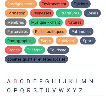
Enseignements
Environement
Folklore
Formation
Jeunesses
Littératures
Loisirs
Membres
Musique - chant
Natures
Partenaires
Partis politiques
Patrimoine
Photographies
Santé
Solidarité
Sport
Stages
Théâtres
Tourisme
comités quartier et fêtes locales
A
B
C
D
E
F
G
H
I
J
K
L
M
N
O
P
Q
R
S
T
U
V
W
X
Y
Z