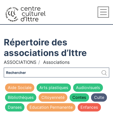
Répertoire des
associations d’Ittre
ASSOCIATIONS
Associations
Aide Sociale
Arts plastiques
Audiovisuels
Bibliothèques
Citoyenneté
Contes
Culte
Danses
Education Permanente
Enfances