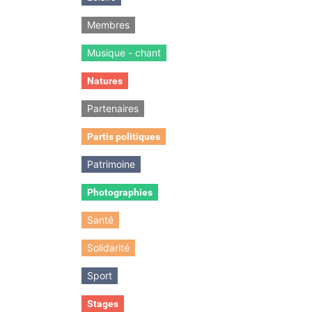
Membres
Musique - chant
Natures
Partenaires
Partis politiques
Patrimoine
Photographies
Santé
Solidarité
Sport
Stages