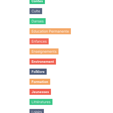
Contes
Culte
Danses
Education Permanente
Enfances
Enseignements
Environement
Folklore
Formation
Jeunesses
Littératures
Loisirs