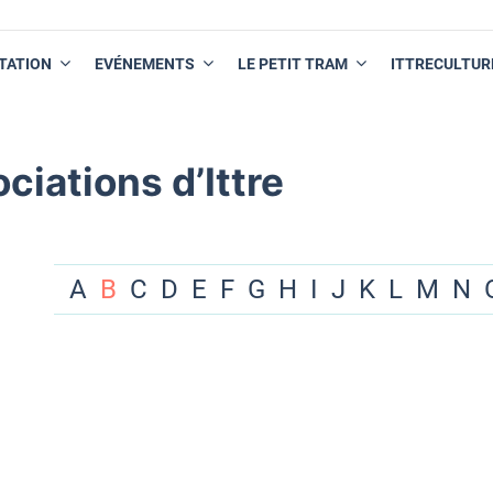
TATION
EVÉNEMENTS
LE PETIT TRAM
ITTRECULTUR
ciations d’Ittre
A
B
C
D
E
F
G
H
I
J
K
L
M
N