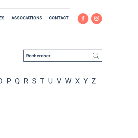
ES
ASSOCIATIONS
CONTACT
O
P
Q
R
S
T
U
V
W
X
Y
Z