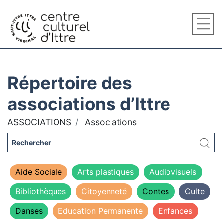
Répertoire des
associations d’Ittre
ASSOCIATIONS
Associations
Aide Sociale
Arts plastiques
Audiovisuels
Bibliothèques
Citoyenneté
Contes
Culte
Danses
Education Permanente
Enfances