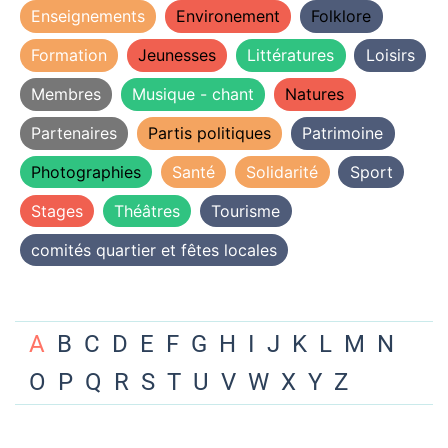
Enseignements
Environement
Folklore
Formation
Jeunesses
Littératures
Loisirs
Membres
Musique - chant
Natures
Partenaires
Partis politiques
Patrimoine
Photographies
Santé
Solidarité
Sport
Stages
Théâtres
Tourisme
comités quartier et fêtes locales
A
B
C
D
E
F
G
H
I
J
K
L
M
N
O
P
Q
R
S
T
U
V
W
X
Y
Z