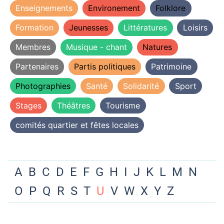
Enseignements
Environement
Folklore
Formation
Jeunesses
Littératures
Loisirs
Membres
Musique - chant
Natures
Partenaires
Partis politiques
Patrimoine
Photographies
Santé
Solidarité
Sport
Stages
Théâtres
Tourisme
comités quartier et fêtes locales
A
B
C
D
E
F
G
H
I
J
K
L
M
N
O
P
Q
R
S
T
U
V
W
X
Y
Z