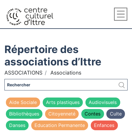
Répertoire des
associations d’Ittre
ASSOCIATIONS
Associations
Aide Sociale
Arts plastiques
Audiovisuels
Bibliothèques
Citoyenneté
Contes
Culte
Danses
Education Permanente
Enfances