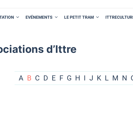
TATION
EVÉNEMENTS
LE PETIT TRAM
ITTRECULTUR
ciations d’Ittre
A
B
C
D
E
F
G
H
I
J
K
L
M
N