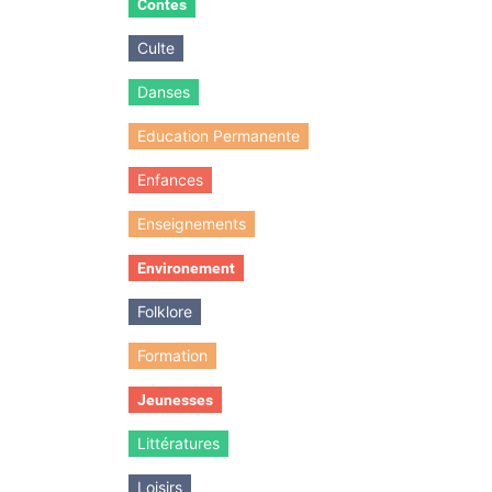
Contes
Culte
Danses
Education Permanente
Enfances
Enseignements
Environement
Folklore
Formation
Jeunesses
Littératures
Loisirs