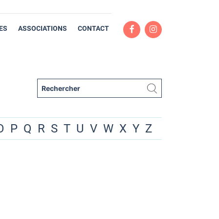
ES
ASSOCIATIONS
CONTACT
O
P
Q
R
S
T
U
V
W
X
Y
Z