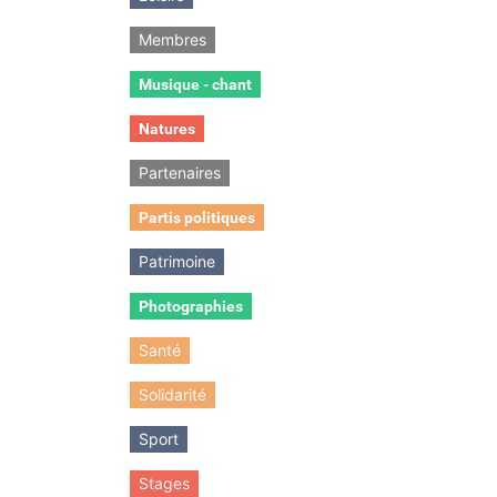
Membres
Musique - chant
Natures
Partenaires
Partis politiques
Patrimoine
Photographies
Santé
Solidarité
Sport
Stages