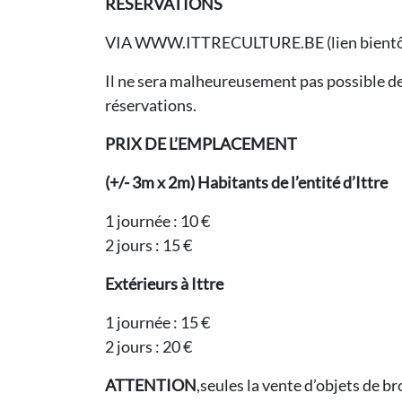
RÉSERVATIONS
VIA WWW.ITTRECULTURE.BE (lien bientôt
Il ne sera malheureusement pas possible d
réservations.
PRIX DE L’EMPLACEMENT
(+/- 3m x 2m) Habitants de l’entité d’Ittre
1 journée : 10 €
2 jours : 15 €
Extérieurs à Ittre
1 journée : 15 €
2 jours : 20 €
ATTENTION
,seules la vente d’objets de b