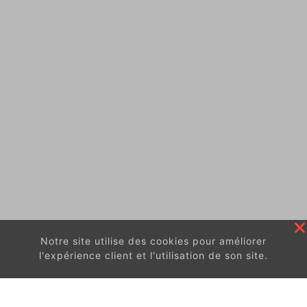
Notre site utilise des cookies pour améliorer
l'expérience client et l'utilisation de son site.
En continuant à surfer sur ce site, vous acceptez
les
conditions d'utilisation de ces cookies.
Got It