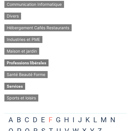
Communication Informatique
Divers
Hébergement Cafés Restaurants
Industries et PME
Maison et jardin
Professions libérales
Santé Beauté Forme
Services
Sports et loisirs
A
B
C
D
E
F
G
H
I
J
K
L
M
N