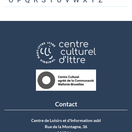
O
P
Q
R
S
T
U
V
W
X
Y
Z
Contact
Centre de Loisirs et d'Information asbI
Rue de la Montagne, 36