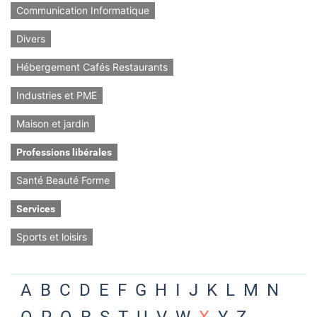
Communication Informatique
Divers
Hébergement Cafés Restaurants
Industries et PME
Maison et jardin
Professions libérales
Santé Beauté Forme
Services
Sports et loisirs
A
B
C
D
E
F
G
H
I
J
K
L
M
N