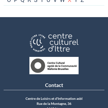
O
P
Q
R
S
T
U
V
W
X
Y
Z
Contact
Centre de Loisirs et d'Information asbI
Rue de la Montagne, 36