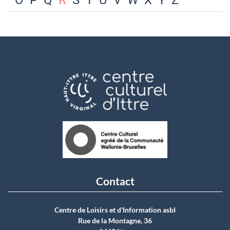
O
P
Q
R
S
T
U
V
W
X
Y
Z
Contact
Centre de Loisirs et d'Information asbI
Rue de la Montagne, 36