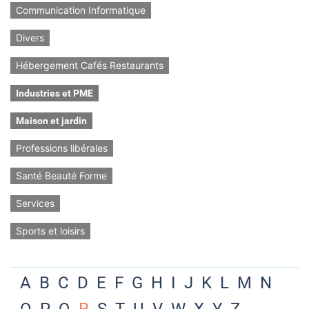
Communication Informatique
Divers
Hébergement Cafés Restaurants
Industries et PME
Maison et jardin
Professions libérales
Santé Beauté Forme
Services
Sports et loisirs
A
B
C
D
E
F
G
H
I
J
K
L
M
N