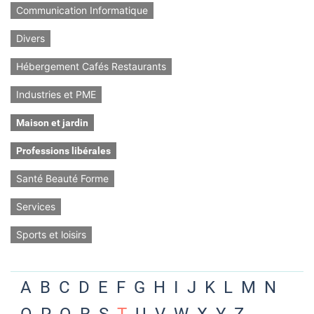
Communication Informatique
Divers
Hébergement Cafés Restaurants
Industries et PME
Maison et jardin
Professions libérales
Santé Beauté Forme
Services
Sports et loisirs
A
B
C
D
E
F
G
H
I
J
K
L
M
N