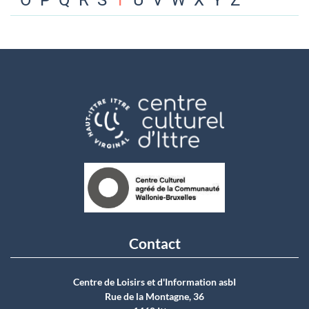
O
P
Q
R
S
T
U
V
W
X
Y
Z
Contact
Centre de Loisirs et d'Information asbI
Rue de la Montagne, 36