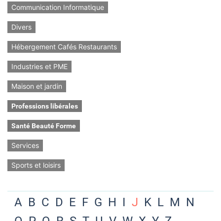
Communication Informatique
Divers
Hébergement Cafés Restaurants
Industries et PME
Maison et jardin
Professions libérales
Santé Beauté Forme
Services
Sports et loisirs
A
B
C
D
E
F
G
H
I
J
K
L
M
N