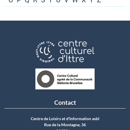
O
P
Q
R
S
T
U
V
W
X
Y
Z
Contact
Centre de Loisirs et d'Information asbI
Rue de la Montagne, 36