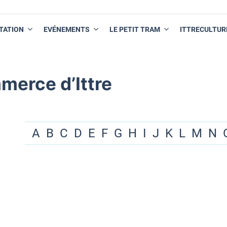
TATION
EVÉNEMENTS
LE PETIT TRAM
ITTRECULTUR
merce d’Ittre
A
B
C
D
E
F
G
H
I
J
K
L
M
N