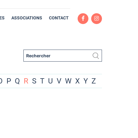
ES
ASSOCIATIONS
CONTACT
O
P
Q
R
S
T
U
V
W
X
Y
Z