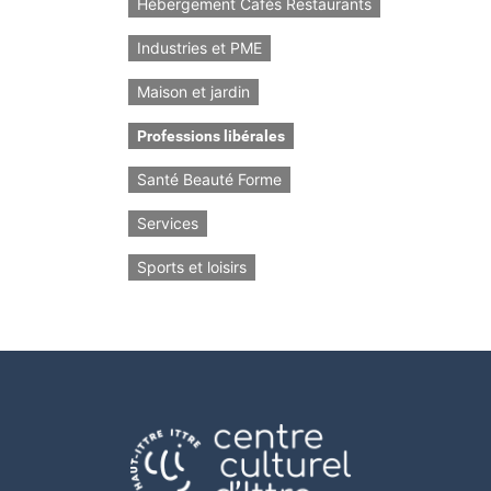
Hébergement Cafés Restaurants
Industries et PME
Maison et jardin
Professions libérales
Santé Beauté Forme
Services
Sports et loisirs