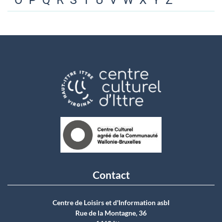
O
P
Q
R
S
T
U
V
W
X
Y
Z
Contact
Centre de Loisirs et d'Information asbI
Rue de la Montagne, 36