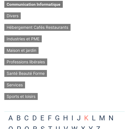
Communication Informatique
Divers
Hébergement Cafés Restaurants
Industries et PME
Maison et jardin
Professions libérales
Santé Beauté Forme
Services
Sports et loisirs
A
B
C
D
E
F
G
H
I
J
K
L
M
N