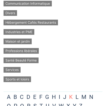
Communication Informatique
Divers
Hébergement Cafés Restaurants
Industries et PME
Maison et jardin
Professions libérales
Santé Beauté Forme
Services
Sports et loisirs
A
B
C
D
E
F
G
H
I
J
K
L
M
N