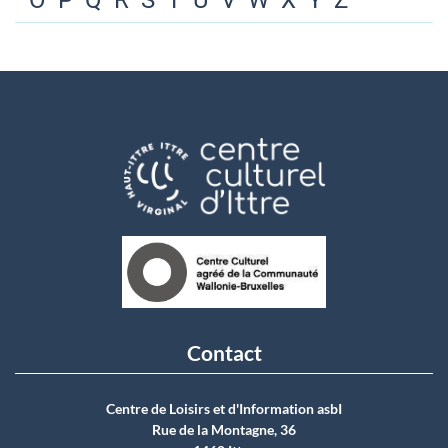
O
P
Q
R
S
T
U
V
W
X
Y
Z
Contact
Centre de Loisirs et d'Information asbI
Rue de la Montagne, 36