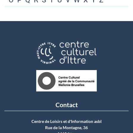
O
P
Q
R
S
T
U
V
W
X
Y
Z
Contact
Centre de Loisirs et d'Information asbI
Rue de la Montagne, 36