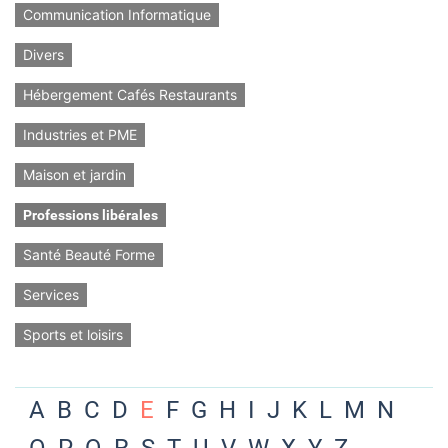
Communication Informatique
Divers
Hébergement Cafés Restaurants
Industries et PME
Maison et jardin
Professions libérales
Santé Beauté Forme
Services
Sports et loisirs
A
B
C
D
E
F
G
H
I
J
K
L
M
N