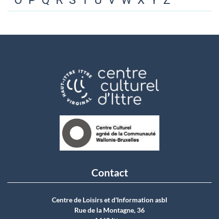
O
P
Q
R
S
T
U
V
W
X
Y
Z
Contact
Centre de Loisirs et d'Information asbI
Rue de la Montagne, 36