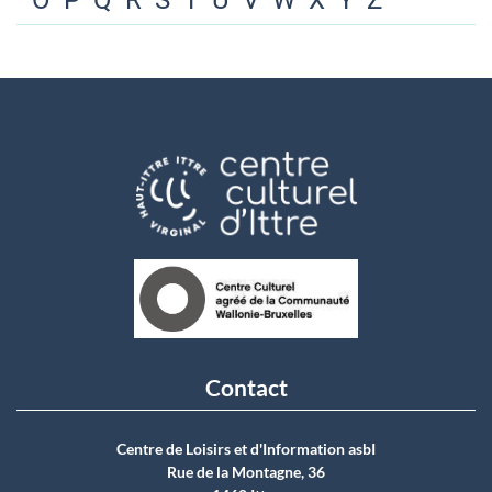
O
P
Q
R
S
T
U
V
W
X
Y
Z
Contact
Centre de Loisirs et d'Information asbI
Rue de la Montagne, 36