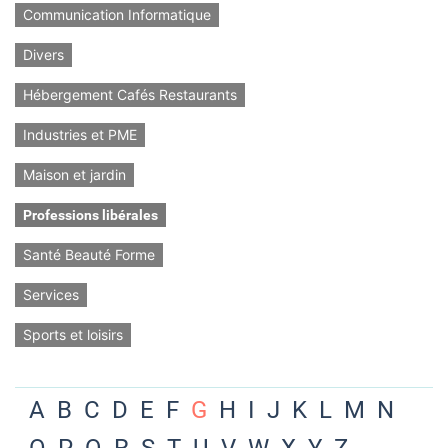
Communication Informatique
Divers
Hébergement Cafés Restaurants
Industries et PME
Maison et jardin
Professions libérales
Santé Beauté Forme
Services
Sports et loisirs
A
B
C
D
E
F
G
H
I
J
K
L
M
N